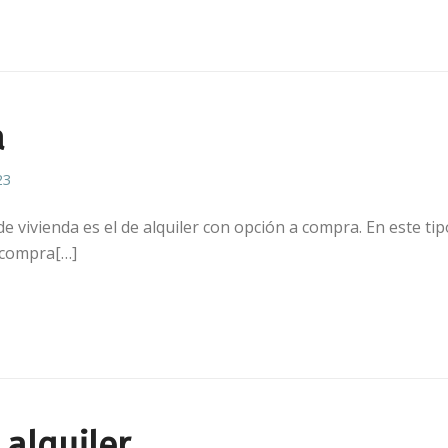
a
23
e vivienda es el de alquiler con opción a compra. En este ti
 compra[…]
 alquiler