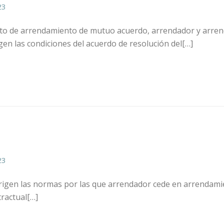
23
ato de arrendamiento de mutuo acuerdo, arrendador y arren
ogen las condiciones del acuerdo de resolución del[…]
23
e rigen las normas por las que arrendador cede en arrendamie
tractual[…]