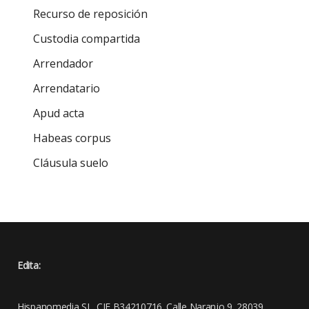
Recurso de reposición
Custodia compartida
Arrendador
Arrendatario
Apud acta
Habeas corpus
Cláusula suelo
Edita:
Hispanomedia SL. CIF B34210716. Calle Naranjo 9. 28039